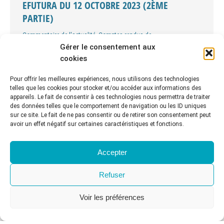
EFUTURA DU 12 OCTOBRE 2023 (2ÈME
PARTIE)
Commentaire de l'actualité
,
Comptes rendus de
manifestations
,
Intelligence artificielle
,
L'archivage managérial
,
Gérer le consentement aux
Témoignages
cookies
Par
Christine CARBONNEL
19 décembre 2023
Pour offrir les meilleures expériences, nous utilisons des technologies
A l’heure où les instances de l’Union Européenne
telles que les cookies pour stocker et/ou accéder aux informations des
convergent sur la rédaction de l’AI Act, voici quelques
appareils. Le fait de consentir à ces technologies nous permettra de traiter
idées retenues de la 2ème table ronde de la Journée
des données telles que le comportement de navigation ou les ID uniques
de la Transformation Numérique eFutura du 12
sur ce site. Le fait de ne pas consentir ou de retirer son consentement peut
avoir un effet négatif sur certaines caractéristiques et fonctions.
octobre, sur le thème « Augmentation ou
remplacement de l’humain ? ». A nouveau, les
participants s’accordent pour dire que le problème
Accepter
n’est pas…
Refuser
Voir les préférences
1
2
3
→