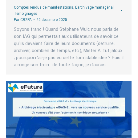
Comptes rendus de manifestations
,
L'archivage managérial
,
Témoignages
Par
CR2PA
22 décembre 2025
Soyons franc ! Quand Stéphane Wulc nous parla de
son IAG qui permettait aux utilisateurs de savoir ce
qu’ils devaient faire de leurs documents (détruire,
archiver, combien de temps, etc.), Mister A. fut jaloux
; pourquoi n’ai-je pas eu cette formidable idée ? Puis il
a rongé son frein : de toute façon, je n’aurais…