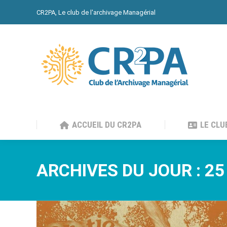
CR2PA, Le club de l'archivage Managérial
ACCUEIL DU CR2PA
LE CLU
ACCUEIL DU CR2PA
LE CLU
ARCHIVES DU JOUR :
25