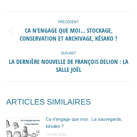
sur
sur
sur
sur
Facebook
X
Pinterest
LinkedIn
NAVIGATION
PRÉCÉDENT
ARTICLE
CA N’ENGAGE QUE MOI… STOCKAGE,
Article
CONSERVATION ET ARCHIVAGE, KÉSAKO ?
précédent
:
SUIVANT
LA DERNIÈRE NOUVELLE DE FRANÇOIS DELION : LA
Article
SALLE JOËL
suivant
:
ARTICLES SIMILAIRES
Ca n’engage que moi… La sauvegarde,
késako ?
14 mai 2026