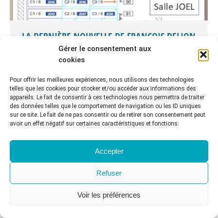
LA DERNIÈRE NOUVELLE DE FRANÇOIS DELION
: LA SALLE JOËL
Gérer le consentement aux
cookies
Discussions
Par
CR2PA
4 mai 2026
Par François DELION – mai 2026. A l’origine une
Pour offrir les meilleures expériences, nous utilisons des technologies
telles que les cookies pour stocker et/ou accéder aux informations des
simple anecdote née lors d’une mission de transfert
appareils. Le fait de consentir à ces technologies nous permettra de traiter
de boîtes d’archives, j’ai rédigé La salle Joël lors de
des données telles que le comportement de navigation ou les ID uniques
mon retour en train de Bordeaux à Paris. Qui se
sur ce site. Le fait de ne pas consentir ou de retirer son consentement peut
avoir un effet négatif sur certaines caractéristiques et fonctions.
souvient aujourd’hui de la salle Joël ? D’où lui vient
son nom ? Laissez-vous entrainer dans cette
courte…
Accepter
Refuser
© CR2PA - 2022. Tous droits réservés
Menu principal
Voir les préférences