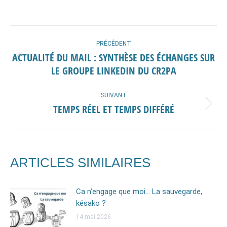
sur
sur
sur
sur
Facebook
X
Pinterest
LinkedIn
NAVIGATION
PRÉCÉDENT
ARTICLE
ACTUALITÉ DU MAIL : SYNTHÈSE DES ÉCHANGES SUR
Article
LE GROUPE LINKEDIN DU CR2PA
précédent
:
SUIVANT
TEMPS RÉEL ET TEMPS DIFFÉRÉ
Article
suivant
:
ARTICLES SIMILAIRES
Ca n’engage que moi… La sauvegarde,
késako ?
14 mai 2026