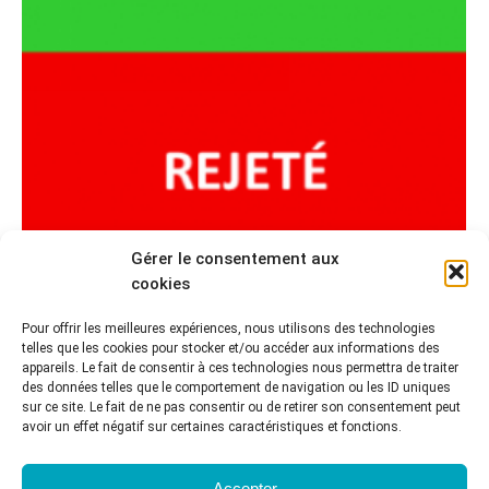
Gérer le consentement aux
cookies
LE DOCUMENT ÉLECTRONIQUE À TRAVERS LA
Pour offrir les meilleures expériences, nous utilisons des technologies
JURISPRUDENCE DEPUIS LA LOI DU 13 MARS
telles que les cookies pour stocker et/ou accéder aux informations des
2000
appareils. Le fait de consentir à ces technologies nous permettra de traiter
des données telles que le comportement de navigation ou les ID uniques
sur ce site. Le fait de ne pas consentir ou de retirer son consentement peut
Discussions
Par
Auteur invité
17 mai 2014
avoir un effet négatif sur certaines caractéristiques et fonctions.
par Catherine RENARD, documentaliste Depuis
bientôt 15 ans, la loi du 13 mars 2000 reconnait la
Accepter