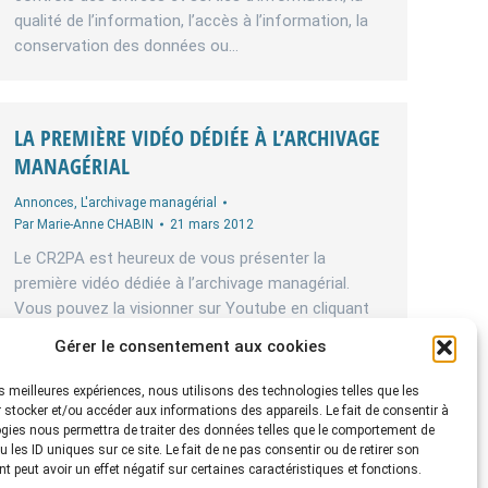
qualité de l’information, l’accès à l’information, la
conservation des données ou…
LA PREMIÈRE VIDÉO DÉDIÉE À L’ARCHIVAGE
MANAGÉRIAL
Annonces
,
L'archivage managérial
Par
Marie-Anne CHABIN
21 mars 2012
Le CR2PA est heureux de vous présenter la
première vidéo dédiée à l’archivage managérial.
Vous pouvez la visionner sur Youtube en cliquant
ici. Elle a été réalisée dans le cadre d’un travail
Gérer le consentement aux cookies
d’équipe par trois étudiants de l’INTD au CNAM qui
préparent le diplôme de « chef de projet en
les meilleures expériences, nous utilisons des technologies telles que les
ingénierie documentaire ». Le projet consistait à…
 stocker et/ou accéder aux informations des appareils. Le fait de consentir à
gies nous permettra de traiter des données telles que le comportement de
 les ID uniques sur ce site. Le fait de ne pas consentir ou de retirer son
 peut avoir un effet négatif sur certaines caractéristiques et fonctions.