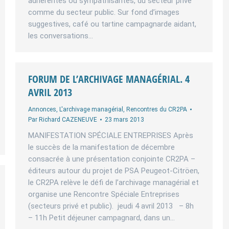
adhérentes ou sympathisantes, du secteur privé
comme du secteur public. Sur fond d’images
suggestives, café ou tartine campagnarde aidant,
les conversations…
FORUM DE L’ARCHIVAGE MANAGÉRIAL. 4
AVRIL 2013
Annonces
,
L'archivage managérial
,
Rencontres du CR2PA
Par
Richard CAZENEUVE
23 mars 2013
MANIFESTATION SPÉCIALE ENTREPRISES Après
le succès de la manifestation de décembre
consacrée à une présentation conjointe CR2PA –
éditeurs autour du projet de PSA Peugeot-Citröen,
le CR2PA relève le défi de l’archivage managérial et
organise une Rencontre Spéciale Entreprises
(secteurs privé et public). jeudi 4 avril 2013 – 8h
– 11h Petit déjeuner campagnard, dans un…