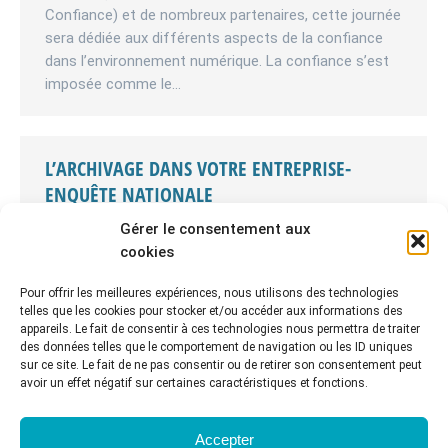
Confiance) et de nombreux partenaires, cette journée
sera dédiée aux différents aspects de la confiance
dans l’environnement numérique. La confiance s’est
imposée comme le…
L’ARCHIVAGE DANS VOTRE ENTREPRISE-
ENQUÊTE NATIONALE
Gérer le consentement aux
Annonces
Par
CR2PA
16 mai 2013
cookies
La date limite pour participer à l’enquête est
repoussée à fin juin 2013. Le CR2PA vient de lancer
Pour offrir les meilleures expériences, nous utilisons des technologies
une enquête sur l’archivage, préparée par son groupe
telles que les cookies pour stocker et/ou accéder aux informations des
de travail « Benchmark » : Comment évaluez-vous
appareils. Le fait de consentir à ces technologies nous permettra de traiter
des données telles que le comportement de navigation ou les ID uniques
votre entreprise face aux enjeux de l’archivage ? Quel
sur ce site. Le fait de ne pas consentir ou de retirer son consentement peut
est le profil et l’avancement de votre projet ? D’abord
avoir un effet négatif sur certaines caractéristiques et fonctions.
réservée aux…
Accepter