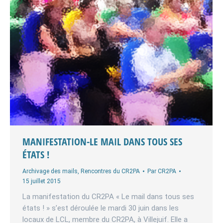
MANIFESTATION-LE MAIL DANS TOUS SES
ÉTATS !
Archivage des mails
,
Rencontres du CR2PA
Par
CR2PA
15 juillet 2015
La manifestation du CR2PA « Le mail dans tous ses
états ! » s’est déroulée le mardi 30 juin dans les
locaux de LCL, membre du CR2PA, à Villejuif. Elle a