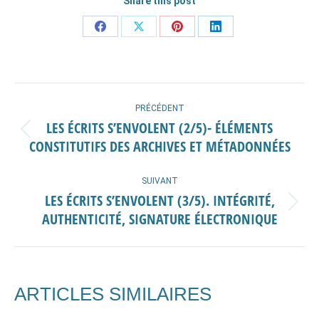
Share this post
Partager
Partager
Partager
Partager
sur
sur
sur
sur
Facebook
X
Pinterest
LinkedIn
NAVIGATION
PRÉCÉDENT
ARTICLE
LES ÉCRITS S’ENVOLENT (2/5)- ÉLÉMENTS
Article
CONSTITUTIFS DES ARCHIVES ET MÉTADONNÉES
précédent
:
SUIVANT
LES ÉCRITS S’ENVOLENT (3/5). INTÉGRITÉ,
Article
AUTHENTICITÉ, SIGNATURE ÉLECTRONIQUE
suivant
:
ARTICLES SIMILAIRES