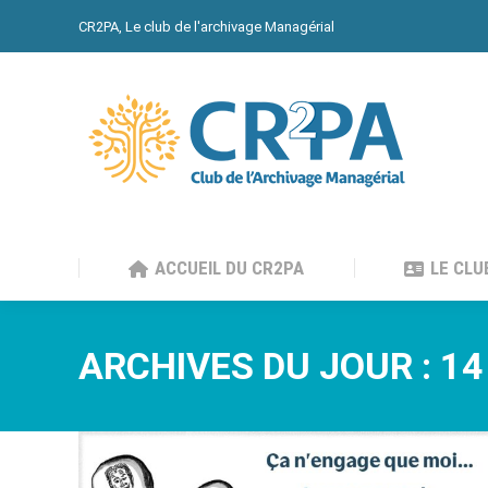
CR2PA, Le club de l'archivage Managérial
ACCUEIL DU CR2PA
LE CLU
ACCUEIL DU CR2PA
LE CLU
ARCHIVES DU JOUR :
14