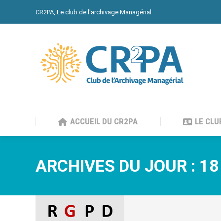
CR2PA, Le club de l'archivage Managérial
ACCUEIL DU CR2PA
LE CLU
ACCUEIL DU CR2PA
LE CLU
ARCHIVES DU JOUR :
18