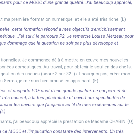
venants pour ce MOOC d’une grande qualité. J’ai beaucoup apprécié,
t ma première formation numérique, et elle a été très riche. (L)
nnelle. cette formation répond à mes objectifs d’enrichissement
mérique. J’ai suivi le parcours P2. Je remercie Louise Merzeau pour
que dommage que la question ne soit pas plus développe et
eptionnelles. Je commence déjà à mettre en œuvre mes nouvelles
nées domestiques. Au travail, pour obtenir le soutien des chefs,
de gestion des risques (score 3 sur 32 !) et pourquoi pas, créer mon
s Serres, je me suis bien amusé en apprenant. (F)
os et supports PDF sont d’une grande qualité, ce qui permet de
 très concret, à la fois généraliste et ouvert aux spécificités de
ncrer les savoirs que j’acquière au fil de mes expériences sur le
(L)
venants, j’ai beaucoup apprécié la prestation de Madame CHABIN. (Q)
de ce MOOC et l’implication constante des intervenants. Un très