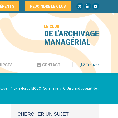
HÉRENTS
REJOINDRE LE CLUB
URCES
CONTACT
Recherche
Trouver
La
La
La
:
page
page
page
X
LinkedIn
YouTube
LE CLUB
s'ouvre
s'ouvre
s'ouvre
DE L'ARCHIVAGE
dans
dans
dans
MANAGÉRIAL
une
une
une
nouvelle
nouvelle
nouvelle
fenêtre
fenêtre
fenêtre
URCES
CONTACT
Recherche
Trouver
:
ous êtes ici :
ccueil
Livre d’or du MOOC : Sommaire
C. Un grand bouquet de…
CHERCHER UN SUJET