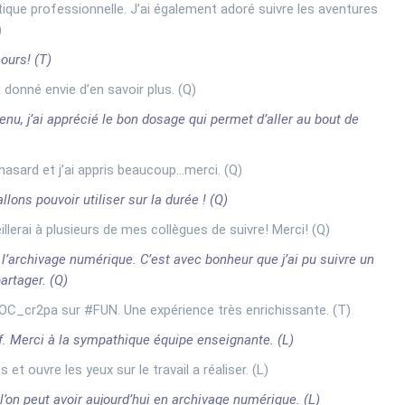
que professionnelle. J’ai également adoré suivre les aventures
)
ours! (T)
donné envie d’en savoir plus. (Q)
nu, j’ai apprécié le bon dosage qui permet d’aller au bout de
 hasard et j’ai appris beaucoup…merci. (Q)
lons pouvoir utiliser sur la durée ! (Q)
llerai à plusieurs de mes collègues de suivre! Merci! (Q)
’archivage numérique. C’est avec bonheur que j’ai pu suivre un
artager. (Q)
C_cr2pa sur #FUN. Une expérience très enrichissante. (T)
if. Merci à la sympathique équipe enseignante. (L)
 ouvre les yeux sur le travail a réaliser. (L)
 l’on peut avoir aujourd’hui en archivage numérique. (L)