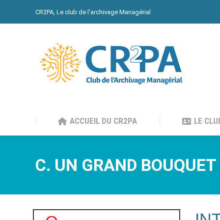
CR2PA, Le club de l'archivage Managérial
ACCUEIL DU CR2PA
LE CLU
ACCUEIL DU CR2PA
LE CLU
C. UN GRAND BOUQUET 
IN