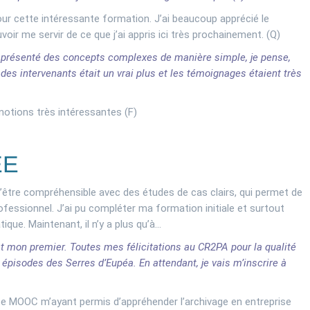
our cette intéressante formation. J’ai beaucoup apprécié le
voir me servir de ce que j’ai appris ici très prochainement. (Q)
ir présenté des concepts complexes de manière simple, je pense,
 des intervenants était un vrai plus et les témoignages étaient très
notions très intéressantes (F)
ÉE
d’être compréhensible avec des études de cas clairs, qui permet de
essionnel. J’ai pu compléter ma formation initiale et surtout
ue. Maintenant, il n’y a plus qu’à…
st mon premier. Toutes mes félicitations au CR2PA pour la qualité
épisodes des Serres d’Eupéa. En attendant, je vais m’inscrire à
 ce MOOC m’ayant permis d’appréhender l’archivage en entreprise