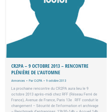
CR2PA – 9 OCTOBRE 2013 – RENCONTRE
PLÉNIÈRE DE L’AUTOMNE
Annonces
Par
Cr2PA
9 octobre 2013
La prochaine rencontre du CR2PA aura lieu le 9
octobre 2013 après-midi chez RFF (Réseau Ferré de
France), Avenue de France, Paris 13e . RFF conduit le
changement – Sécurité de l’information et archivage
– Benchmark d’entreprises. 13h30-14h – Accueil 14h