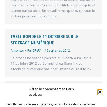
réunir sous forme d’un recueil intitulé « Sérendipité et
autres curiosités ». Un travail remarquable, qui vaut le
détour pour ceux qui ont pris…
TABLE RONDE LE 11 OCTOBRE SUR LE
STOCKAGE NUMÉRIQUE
Annonces
Par
CR2PA
19 septembre 2012
La prochaine séance plénière du CR2PA aura lieu: le
11 octobre 2012 après-midi chez Sanofi. « Le
stockage numérique pas cher : mythe ou réalité ? »
DONNER DES GARANTIES, GARANTIR LES
Gérer le consentement aux
DONNÉES
cookies
Annonces
,
Rencontres du CR2PA
Par
CR2PA
2 mai 2012
Pour offrir les meilleures expériences, nous utilisons des technologies