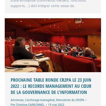
d’une entreprise (commerce, métiers, fonctions
supports, …) doit intégrer cette vision de…
PROCHAINE TABLE RONDE CR2PA LE 23 JUIN
2022 : LE RECORDS MANAGEMENT AU CŒUR
DE LA GOUVERNANCE DE L’INFORMATION
Annonces
,
L'archivage managérial
,
Rencontres du CR2PA
Par
Christine CARBONNEL
19 mai 2022