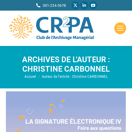
La
La
La
001-234-5678
page
page
page
X
LinkedIn
YouTube
s'ouvre
s'ouvre
s'ouvre
dans
dans
dans
une
une
une
nouvelle
nouvelle
nouvelle
ARCHIVES DE L’AUTEUR :
fenêtre
fenêtre
fenêtre
CHRISTINE CARBONNEL
Vous êtes ici :
Accueil
Auteur de l’article : Christine CARBONNEL