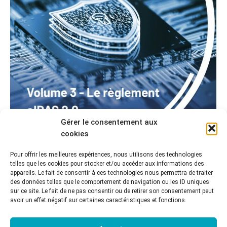
Gérer le consentement aux
cookies
LA FNTC PRÉSENTE SON FASCICULE 3 –
« COMPRENDRE LE RÈGLEMENT EIDAS »
Pour offrir les meilleures expériences, nous utilisons des technologies
telles que les cookies pour stocker et/ou accéder aux informations des
Annonces
,
L'archivage managérial
Par
CR2PA
appareils. Le fait de consentir à ces technologies nous permettra de traiter
21 octobre 2024
des données telles que le comportement de navigation ou les ID uniques
sur ce site. Le fait de ne pas consentir ou de retirer son consentement peut
Hôtel de l’Echiquier, PARIS – 09/10/2024 A l’occasion
avoir un effet négatif sur certaines caractéristiques et fonctions.
de la publication du 3e volet consacré à l’eIDAS v2, la
FnTC décortiquait pour nous les évolutions du