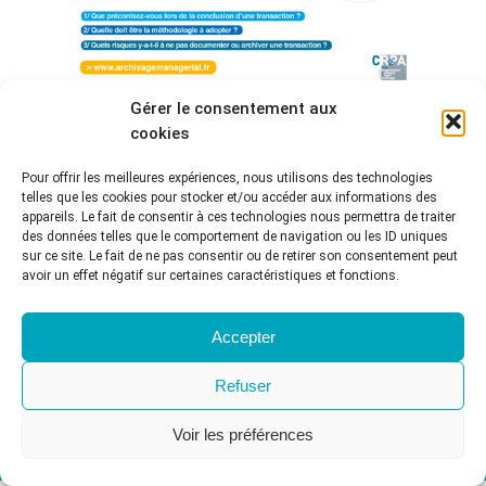
Gérer le consentement aux
cookies
3 QUESTIONS À… ERIC CAPRIOLI
Pour offrir les meilleures expériences, nous utilisons des technologies
Interviews
Par
CR2PA
28 janvier 2019
telles que les cookies pour stocker et/ou accéder aux informations des
appareils. Le fait de consentir à ces technologies nous permettra de traiter
Eric Caprioli, avocat à la Cour de Paris, Docteur en
des données telles que le comportement de navigation ou les ID uniques
droit, spécialiste en droit des nouvelles technologies,
sur ce site. Le fait de ne pas consentir ou de retirer son consentement peut
de l’informatique et de la communication, VP de la
avoir un effet négatif sur certaines caractéristiques et fonctions.
FNTC souligne l’importance de bien documenter et
archiver les transactions dès qu’elles sont conclues
Accepter
pour constituer un fichier de preuves en cas de
contentieux. 1/ Que préconisez-vous lors de…
Refuser
Voir les préférences
© CR2PA - 2022. Tous droits réservés
Menu principal