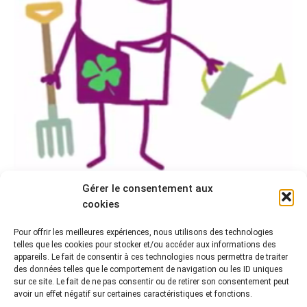
Gérer le consentement aux
SEMAINE 3 DU MOOC « BIEN ARCHIVER »,
cookies
SAISON 3. PROGRAMME
Pour offrir les meilleures expériences, nous utilisons des technologies
MOOC
,
MOOC Bien archiver
Par
CR2PA
5 novembre 2016
telles que les cookies pour stocker et/ou accéder aux informations des
appareils. Le fait de consentir à ces technologies nous permettra de traiter
Voici le programme de la semaine 3 du MOOC « Bien
des données telles que le comportement de navigation ou les ID uniques
archiver : la réponse au désordre numérique » pour sa
sur ce site. Le fait de ne pas consentir ou de retirer son consentement peut
3e session, intitulée « Cycle de vie de l’information et
avoir un effet négatif sur certaines caractéristiques et fonctions.