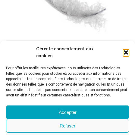
LES ÉCRITS S’ENVOLENT (2/5)- ÉLÉMENTS
Gérer le consentement aux
cookies
CONSTITUTIFS DES ARCHIVES ET
MÉTADONNÉES
Pour offrir les meilleures expériences, nous utilisons des technologies
telles que les cookies pour stocker et/ou accéder aux informations des
Lectures
Par
François DELION
7 juillet 2015
appareils. Le fait de consentir à ces technologies nous permettra de traiter
des données telles que le comportement de navigation ou les ID uniques
Éléments constituant du document d’archives Pour
sur ce site. Le fait de ne pas consentir ou de retirer son consentement peut
concevoir une standardisation des pratiques, le
avoir un effet négatif sur certaines caractéristiques et fonctions.
premier pas est de comprendre de quoi est
construite une archive. L’ouvrage Les écrits
Accepter
s’envolent de Charles KECSKEMÉTI et Lajos
KÖRMENDY donne des pistes. L’archive est
Refuser
constituée de plusieurs éléments qui lui sont
intrinsèques. Ces éléments sont le support, la forme,