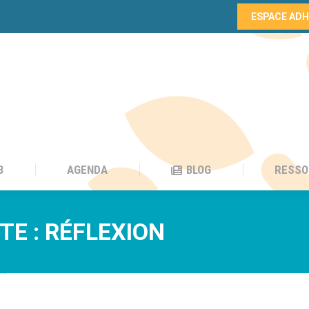
ESPACE AD
B
AGENDA
BLOG
RESSO
B
AGENDA
BLOG
RESSO
TE :
RÉFLEXION