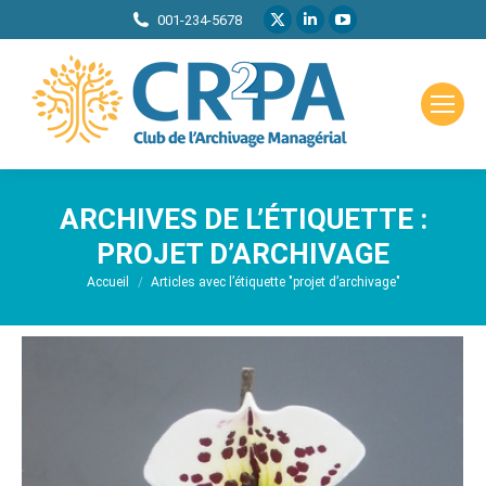
La
La
La
001-234-5678
page
page
page
X
LinkedIn
YouTube
s'ouvre
s'ouvre
s'ouvre
dans
dans
dans
une
une
une
nouvelle
nouvelle
nouvelle
ARCHIVES DE L’ÉTIQUETTE :
fenêtre
fenêtre
fenêtre
PROJET D’ARCHIVAGE
Vous êtes ici :
Accueil
Articles avec l’étiquette "projet d’archivage"