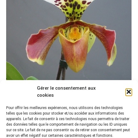
Gérer le consentement aux
LE MOOC, UN LEVIER POUR LE PROJET
cookies
D’ARCHIVAGE
Pour offrir les meilleures expériences, nous utilisons des technologies
Rencontres du CR2PA
Par
CR2PA
14 avril 2015
telles que les cookies pour stocker et/ou accéder aux informations des
appareils. Le fait de consentir à ces technologies nous permettra de traiter
La manifestation du CR2PA « Le MOOC, un levier pour
des données telles que le comportement de navigation ou les ID uniques
le projet d’archivage » s’est déroulée le vendredi 3 avril
sur ce site. Le fait de ne pas consentir ou de retirer son consentement peut
en fin de matinée, après l’assemblée générale du Club
avoir un effet négatif sur certaines caractéristiques et fonctions.