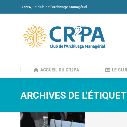
CR2PA, Le club de l'archivage Managérial
ACCUEIL DU CR2PA
LE CLU
ACCUEIL DU CR2PA
LE CLU
ARCHIVES DE L’ÉTIQUET