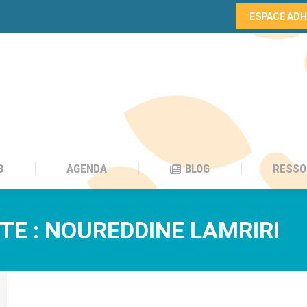
ESPACE AD
B
AGENDA
BLOG
RESSO
B
AGENDA
BLOG
RESSO
TE :
NOUREDDINE LAMRIRI