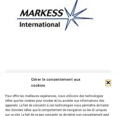
CONSIDÉRER L’ARCHIVAGE AU-DELÀ DE LA
Gérer le consentement aux
“SIMPLE” CONSERVATION
cookies
Annonces
Par
Auteur invité
14 mai 2014
Pour offrir les meilleures expériences, nous utilisons des technologies
telles que les cookies pour stocker et/ou accéder aux informations des
Par Hélène Mouiche – Analyste Senior, responsable
appareils. Le fait de consentir à ces technologies nous permettra de traiter
de l’expertise “Dématérialisation et Archivage” chez
des données telles que le comportement de navigation ou les ID uniques
MARKESS Dans sa dernière étude publiée en mai 2014
sur ce site. Le fait de ne pas consentir ou de retirer son consentement peut