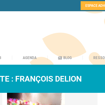
ESPACE AD
B
AGENDA
BLOG
RESSO
B
AGENDA
BLOG
RESSO
TE :
FRANÇOIS DELION