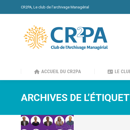
CR2PA, Le club de l'archivage Managérial
ACCUEIL DU CR2PA
LE CLU
ACCUEIL DU CR2PA
LE CLU
ARCHIVES DE L’ÉTIQUET