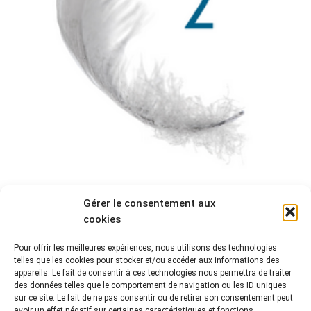
Gérer le consentement aux
LES ÉCRITS S’ENVOLENT (2/5)- ÉLÉMENTS
cookies
CONSTITUTIFS DES ARCHIVES ET
MÉTADONNÉES
Pour offrir les meilleures expériences, nous utilisons des technologies
telles que les cookies pour stocker et/ou accéder aux informations des
Lectures
Par
François DELION
7 juillet 2015
appareils. Le fait de consentir à ces technologies nous permettra de traiter
des données telles que le comportement de navigation ou les ID uniques
Éléments constituant du document d’archives Pour
sur ce site. Le fait de ne pas consentir ou de retirer son consentement peut
concevoir une standardisation des pratiques, le
avoir un effet négatif sur certaines caractéristiques et fonctions.