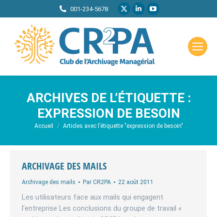
La
La
La
001-234-5678
page
page
page
X
LinkedIn
YouTube
s'ouvre
s'ouvre
s'ouvre
dans
dans
dans
une
une
une
nouvelle
nouvelle
nouvelle
ARCHIVES DE L’ÉTIQUETTE :
fenêtre
fenêtre
fenêtre
EXPRESSION DE BESOIN
Vous êtes ici :
Accueil
Articles avec l’étiquette "expression de besoin"
ARCHIVAGE DES MAILS
Archivage des mails
Par
CR2PA
22 août 2011
Les utilisateurs face aux mails qui engagent
l’entreprise Les conclusions du groupe de travail «