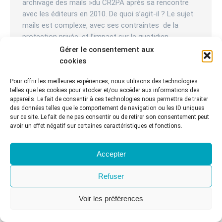
archivage des mails »du CR2PA après sa rencontre
avec les éditeurs en 2010. De quoi s’agit-il ? Le sujet
mails est complexe, avec ses contraintes de la
protection privée, et l’impact sur le quotidien
d’innombrables utilisateurs, qui se sont fait depuis…
Gérer le consentement aux
cookies
© CR2PA - 2022. Tous droits réservés
Pour offrir les meilleures expériences, nous utilisons des technologies
Menu principal
telles que les cookies pour stocker et/ou accéder aux informations des
appareils. Le fait de consentir à ces technologies nous permettra de traiter
des données telles que le comportement de navigation ou les ID uniques
sur ce site. Le fait de ne pas consentir ou de retirer son consentement peut
avoir un effet négatif sur certaines caractéristiques et fonctions.
Accepter
Refuser
Voir les préférences