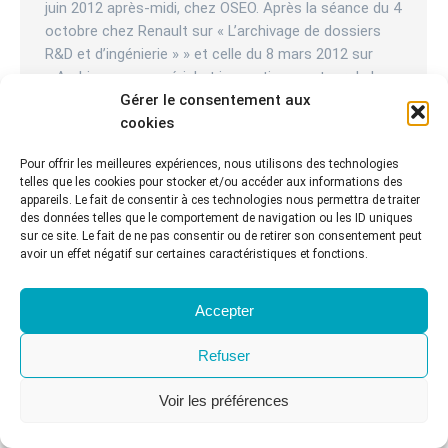
juin 2012 après-midi, chez OSEO. Après la séance du 4
octobre chez Renault sur « L’archivage de dossiers
R&D et d’ingénierie » » et celle du 8 mars 2012 sur
« Archivage managérial et innovation » autour de la
data retention policy de L’Oréal, nous nous
Gérer le consentement aux
retrouverons le 5…
cookies
Pour offrir les meilleures expériences, nous utilisons des technologies
telles que les cookies pour stocker et/ou accéder aux informations des
© CR2PA - 2022. Tous droits réservés
appareils. Le fait de consentir à ces technologies nous permettra de traiter
Menu principal
des données telles que le comportement de navigation ou les ID uniques
sur ce site. Le fait de ne pas consentir ou de retirer son consentement peut
avoir un effet négatif sur certaines caractéristiques et fonctions.
Accepter
Refuser
Voir les préférences