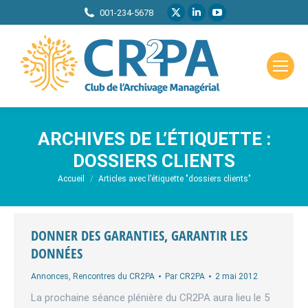
La
La
La
001-234-5678
page
page
page
X
LinkedIn
YouTube
s'ouvre
s'ouvre
s'ouvre
dans
dans
dans
une
une
une
nouvelle
nouvelle
nouvelle
ARCHIVES DE L’ÉTIQUETTE :
fenêtre
fenêtre
fenêtre
DOSSIERS CLIENTS
Vous êtes ici :
Accueil
Articles avec l’étiquette "dossiers clients"
DONNER DES GARANTIES, GARANTIR LES
DONNÉES
Annonces
,
Rencontres du CR2PA
Par
CR2PA
2 mai 2012
La prochaine séance plénière du CR2PA aura lieu le 5