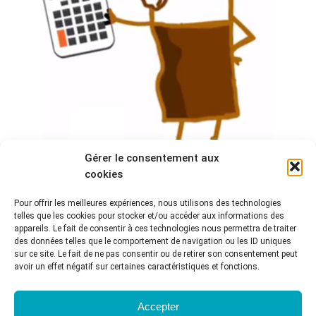
Gérer le consentement aux
cookies
SEMAINE 5 DU MOOC « BIEN ARCHIVER »,
Pour offrir les meilleures expériences, nous utilisons des technologies
SAISON 3. PROGRAMME
telles que les cookies pour stocker et/ou accéder aux informations des
appareils. Le fait de consentir à ces technologies nous permettra de traiter
MOOC
,
MOOC Bien archiver
Par
CR2PA
25 octobre 2016
des données telles que le comportement de navigation ou les ID uniques
sur ce site. Le fait de ne pas consentir ou de retirer son consentement peut
Voici le programme de la semaine 5 du MOOC « Bien
avoir un effet négatif sur certaines caractéristiques et fonctions.
archiver : la réponse au désordre numérique » pour sa
3e session, intitulée « Comment? Méthodes
Accepter
documentaires et archivistiques » Posez des