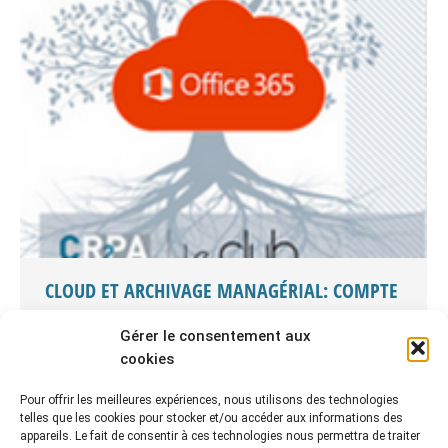
CLOUD ET ARCHIVAGE MANAGÉRIAL: COMPTE
RENDU DE LA TABLE RONDE
Gérer le consentement aux
Comptes rendus de manifestations
,
L'archivage managérial
,
cookies
Rencontres du CR2PA
Par
CR2PA
3 mai 2018
Pour offrir les meilleures expériences, nous utilisons des technologies
telles que les cookies pour stocker et/ou accéder aux informations des
Compte rendu de la table ronde de printemps du
appareils. Le fait de consentir à ces technologies nous permettra de traiter
CR2PA (13 avril 2018): « Les données dans le Cloud :